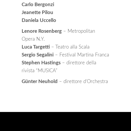
Carlo Bergonzi
Jeanette Pilou
Daniela Uccello
Lenore Rosenberg
– Metropolitan
Opera N.Y.
Luca Targetti
– Teatro alla Scala
Sergio Segalini
– Festival Martina Franca
Stephen Hastings
– direttore della
rivista “MUSICA”
Günter Neuhold
– direttore d’Orchestra